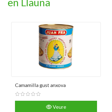
en Llauna
Camamilla gust anxova
Veure